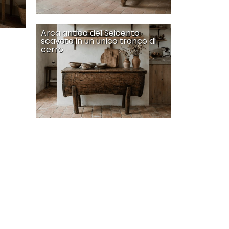
Arca antica del Seicento
scavata in un unico tronco di
cerro