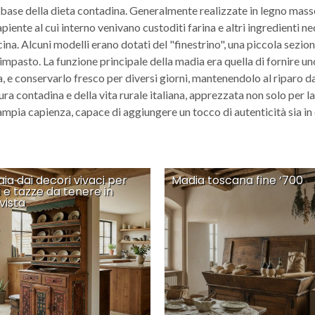
 base della dieta contadina. Generalmente realizzate in legno mass
ente al cui interno venivano custoditi farina e altri ingredienti nec
ucina. Alcuni modelli erano dotati del "finestrino", una piccola sezio
ll’impasto. La funzione principale della madia era quella di fornire u
gna, e conservarlo fresco per diversi giorni, mantenendolo al riparo 
ra contadina e della vita rurale italiana, apprezzata non solo per 
mpia capienza, capace di aggiungere un tocco di autenticità sia in 
aia dai decori vivaci per
Madia toscana fine ‘700
i e tazze da tenere in
vista