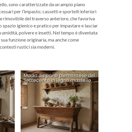
ello, sono caratterizzate da un ampio piano
essari per l’impasto; cassetti e sportelli inferiori
ne rimovibile del traverso anteriore, che favoriva
no spazio igienico e pratico per impastare e lasciar
da umidità, polvere e insetti. Nel tempo è diventata
la sua funzione originaria, ma anche come
contesti rustici sia moderni.
Madia da pane piemontese del
Settecento in legno massello