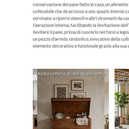
conservazione del pane fatto in casa, un alimento
sollevabile che dà accesso a uno spazio interno capi
servivano a riporre utensili e altri strumenti da c
l'aerazione interna, facilitando la lievitazione de
lievitare il pane, prima di cuocerlo nei forni a le
un pezzo d'arredo simbolico, evocativo della cultu
elemento decorativo e funzionale grazie alla sua a
Madia umbra di inizi Novecento
Piatt
piatt
bella