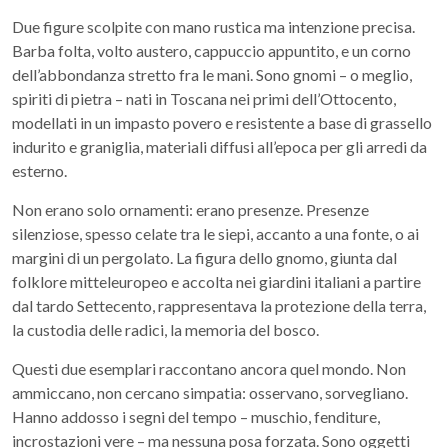
Due figure scolpite con mano rustica ma intenzione precisa.
Barba folta, volto austero, cappuccio appuntito, e un corno
dell’abbondanza stretto fra le mani. Sono gnomi – o meglio,
spiriti di pietra – nati in Toscana nei primi dell’Ottocento,
modellati in un impasto povero e resistente a base di grassello
indurito e graniglia, materiali diffusi all’epoca per gli arredi da
esterno.
Non erano solo ornamenti: erano presenze. Presenze
silenziose, spesso celate tra le siepi, accanto a una fonte, o ai
margini di un pergolato. La figura dello gnomo, giunta dal
folklore mitteleuropeo e accolta nei giardini italiani a partire
dal tardo Settecento, rappresentava la protezione della terra,
la custodia delle radici, la memoria del bosco.
Questi due esemplari raccontano ancora quel mondo. Non
ammiccano, non cercano simpatia: osservano, sorvegliano.
Hanno addosso i segni del tempo – muschio, fenditure,
incrostazioni vere – ma nessuna posa forzata. Sono oggetti