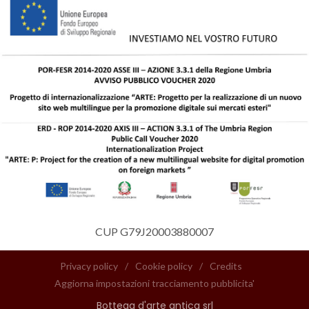
CUP G79J20003880007
Privacy policy
/
Cookie policy
/
Credits
Aggiorna impostazioni tracciamento pubblicita'
Bottega d'arte antica srl